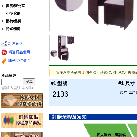
書房/辦公室
小型傢俱
摺椅/疊凳
特式檯椅
訂造傢俱
精選貨品優惠
陳列品特價區
請注意本產品有
1
個型號可供選擇. 各型號之售價
產品搜尋
#1 型號
#1 尺寸
(請輸入型號或名稱)
2136
尺寸: 22"(闊
訂購流程及須知
客人透過「查詢或