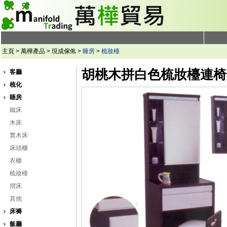
主頁 > 萬樺產品 > 現成傢俬 >
睡房
>
梳妝檯
胡桃木拼白色梳妝檯連椅
客廳
梳化
睡房
鐵床
木床
實木床
床頭櫃
衣櫃
梳妝檯
摺床
其他
床褥
飯廳