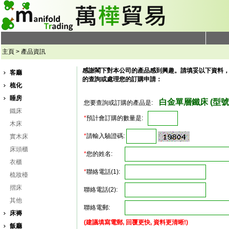
主頁 > 產品資訊
感謝閣下對本公司的產品感到興趣。請填妥以下資料
客廳
的查詢或處理您的訂購申請：
梳化
睡房
白金單層鐵床 (型號: 
您要查詢或訂購的產品是:
鐵床
*
預計會訂購的數量是:
木床
*
請輸入驗證碼:
實木床
床頭櫃
*
您的姓名:
衣櫃
*
聯絡電話(1):
梳妝檯
摺床
聯絡電話(2):
其他
聯絡電郵:
床褥
(建議填寫電郵, 回覆更快, 資料更清晰!)
飯廳