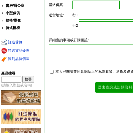
聯絡傳真:
書房/辦公室
小型傢俱
行1
送貨地址:
摺椅/疊凳
行2
特式檯椅
詳細查詢事項或訂購備註:
訂造傢俱
精選貨品優惠
陳列品特價區
本人已閱讀並同意網站上的私隱政策、送貨及退
產品搜尋
(請輸入型號或名稱)