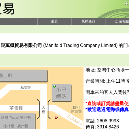
主頁
萬樺產品
訂造報
參觀
萬樺貿易有限公司
(Manifold Trading Company Limited) 的
地址: 荃灣中心商場一
營業時間: 上午11時
開車來的客人入閘後
*查詢或訂貨請盡量使
*歡迎透過電郵或傳
電話: 2608 9993
傳真: 3914 8426