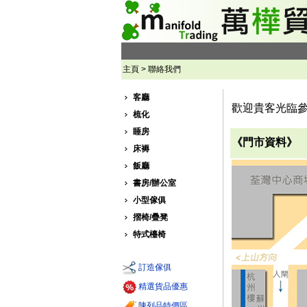
主頁 > 聯絡我們
客廳
歡迎貴客光臨
梳化
睡房
《門市資料》
床褥
飯廳
書房/辦公室
小型傢俱
摺椅/疊凳
特式檯椅
訂造傢俱
精選貨品優惠
陳列品特價區