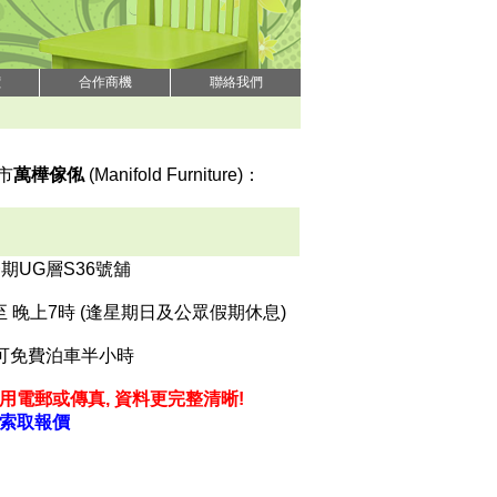
價
合作商機
聯絡我們
門市
萬樺傢俬
(Manifold Furniture)：
期UG層S36號舖
 至 晚上7時 (逢星期日及公眾假期休息)
可免費泊車半小時
用電郵或傳真, 資料更完整清晰!
真索取報價